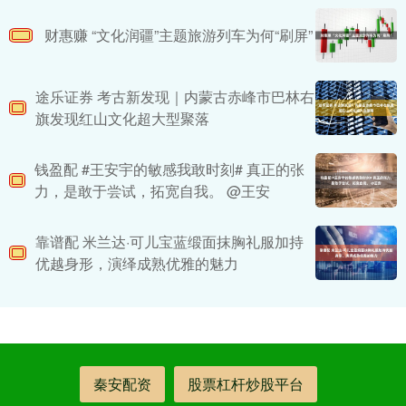
财惠赚 “文化润疆”主题旅游列车为何“刷屏”
途乐证券 考古新发现｜内蒙古赤峰市巴林右
旗发现红山文化超大型聚落
钱盈配 #王安宇的敏感我敢时刻# 真正的张
力，是敢于尝试，拓宽自我。 @王安
靠谱配 米兰达·可儿宝蓝缎面抹胸礼服加持
优越身形，演绎成熟优雅的魅力
秦安配资
股票杠杆炒股平台