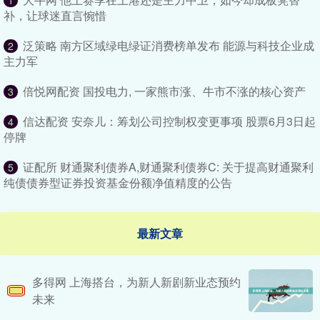
1
补，让球迷直言惋惜
泛策略 南方区域绿电绿证消费榜单发布 能源与科技企业成
2
主力军
倍悦网配资 国投电力, 一家熊市涨、牛市不涨的核心资产
3
信达配资 安奈儿：筹划公司控制权变更事项 股票6月3日起
4
停牌
证配所 财通聚利债券A,财通聚利债券C: 关于提高财通聚利
5
纯债债券型证券投资基金份额净值精度的公告
最新文章
多得网 上海搭台，为新人新剧新业态预约
未来